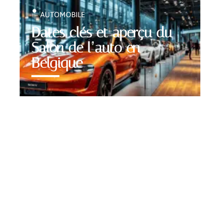
AUTOMOBILE
Dates clés et aperçu du
Salon de l’auto en
Belgique
Contact
Mentions Légales
Sitemap
© 2025 | caracoleur.fr