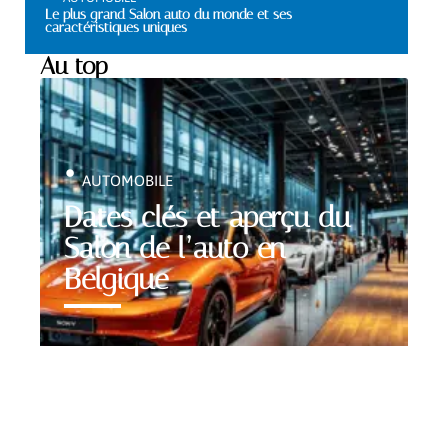
Le plus grand Salon auto du monde et ses
caractéristiques uniques
Au top
AUTOMOBILE
Dates clés et aperçu du
Salon de l’auto en
Belgique