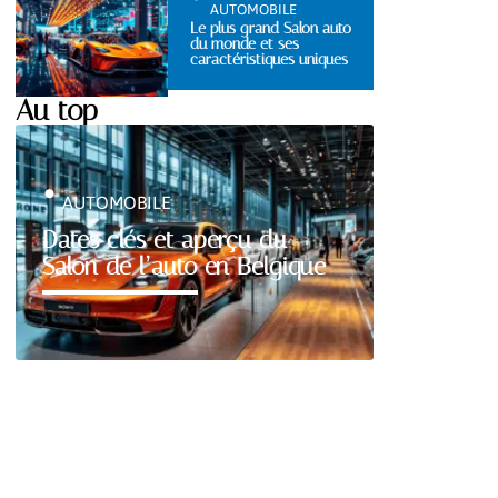
AUTOMOBILE
Le plus grand Salon auto
du monde et ses
caractéristiques uniques
Au top
AUTOMOBILE
Dates clés et aperçu du
Salon de l’auto en Belgique