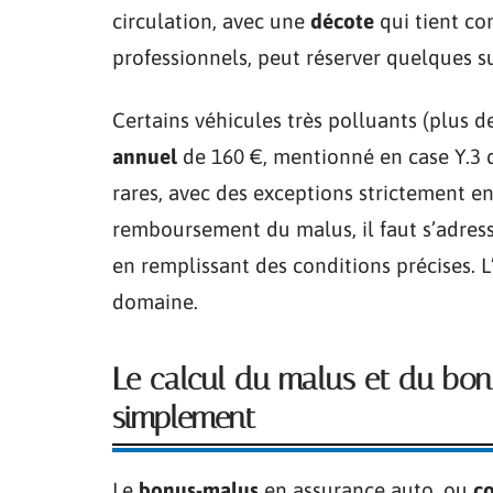
circulation, avec une
décote
qui tient co
professionnels, peut réserver quelques su
Certains véhicules très polluants (plus
annuel
de 160 €, mentionné en case Y.3 de
rares, avec des exceptions strictement e
remboursement du malus, il faut s’adresse
en remplissant des conditions précises. L
domaine.
Le calcul du malus et du bon
simplement
Le
bonus-malus
en assurance auto, ou
co