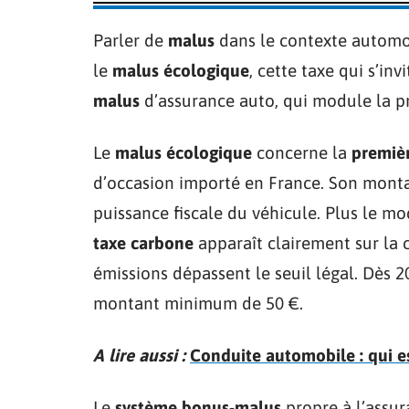
Parler de
malus
dans le contexte automobi
le
malus écologique
, cette taxe qui s’inv
malus
d’assurance auto, qui module la pr
Le
malus écologique
concerne la
premiè
d’occasion importé en France. Son montan
puissance fiscale du véhicule. Plus le mo
taxe carbone
apparaît clairement sur la c
émissions dépassent le seuil légal. Dès 2
montant minimum de 50 €.
A lire aussi :
Conduite automobile : qui e
Le
système bonus-malus
propre à l’assura