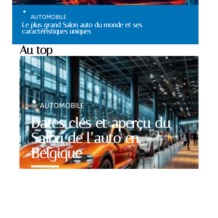
AUTOMOBILE
Le plus grand Salon auto du monde et ses
caractéristiques uniques
Au top
AUTOMOBILE
Dates clés et aperçu du
Salon de l’auto en
Belgique